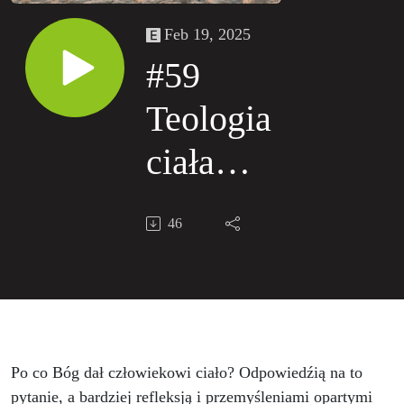
Feb 19, 2025
#59
Teologia
ciała
wg. św.
46
Jana
Pawła II
cz. 1.
Po co Bóg dał człowiekowi ciało? Odpowiedźią na to
pytanie, a bardziej refleksją i przemyśleniami opartymi